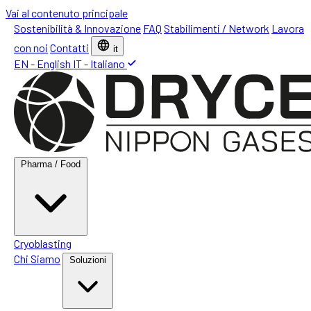
Vai al contenuto principale
Sostenibilità & Innovazione
FAQ
Stabilimenti / Network
Lavora
con noi
Contatti
it
EN - English
IT - Italiano
Pharma / Food
Cryoblasting
Chi Siamo
Soluzioni